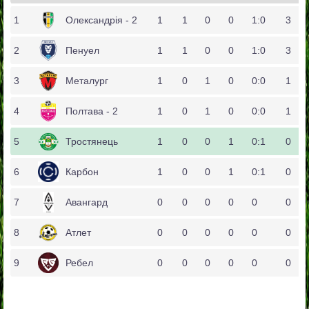
Олександрія - 2
1
1
0
0
1:0
3
Пенуел
1
1
0
0
1:0
3
Металург
1
0
1
0
0:0
1
Полтава - 2
1
0
1
0
0:0
1
Тростянець
1
0
0
1
0:1
0
Карбон
1
0
0
1
0:1
0
Авангард
0
0
0
0
0
0
Атлет
0
0
0
0
0
0
Ребел
0
0
0
0
0
0