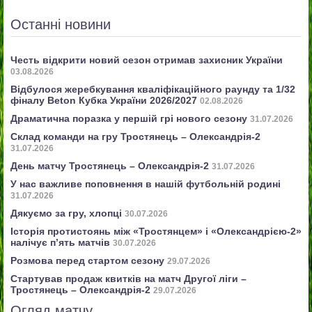
Останні новини
Честь відкрити новий сезон отримав захисник України
03.08.2026
Відбулося жеребкування кваліфікаційного раунду та 1/32
фіналу Beton Кубка України 2026/2027
02.08.2026
Драматична поразка у першій грі нового сезону
31.07.2026
Склад команди на гру Тростянець – Олександрія-2
31.07.2026
День матчу Тростянець – Олександрія-2
31.07.2026
У нас важливе поповнення в нашій футбольній родині
31.07.2026
Дякуємо за гру, хлопці
30.07.2026
Історія протистоянь між «Тростянцем» і «Олександрією-2»
налічує п’ять матчів
30.07.2026
Розмова перед стартом сезону
29.07.2026
Стартував продаж квитків на матч Другої ліги –
Тростянець – Олександрія-2
29.07.2026
Огляд матчу