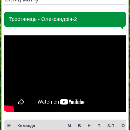
Тростянець - Олександрія-2
М
Команда
М
В
Н
П
З-П
О