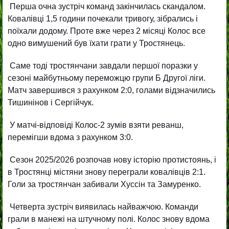
Перша очна зустріч команд закінчилась скандалом.
Ковалівці 1,5 години почекали тривогу, зібрались і
поїхали додому. Проте вже через 2 місяці Колос все
одно вимушений був їхати грати у Тростянець.
Саме тоді тростянчани завдали першої поразки у
сезоні майбутньому переможцю групи Б Другої ліги.
Матч завершився з рахунком 2:0, голами відзначились
Тишинінов і Сергійчук.
У матчі-відповіді Колос-2 зумів взяти реванш,
перемігши вдома з рахунком 3:0.
Сезон 2025/2026 розпочав нову історію протистоянь, і
в Тростянці містяни знову переграли ковалівців 2:1.
Голи за тростянчан забивали Хуссін та Замуренко.
Четверта зустріч виявилась найважчою. Команди
грали в манежі на штучному полі. Колос знову вдома