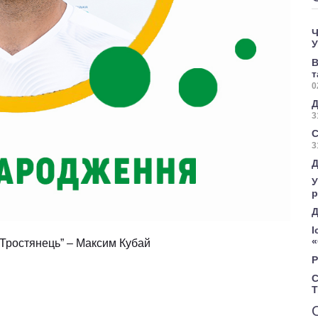
Ч
У
В
т
0
Д
3
С
3
Д
У
р
Д
І
«
“Тростянець” – Максим Кубай
Р
С
Т