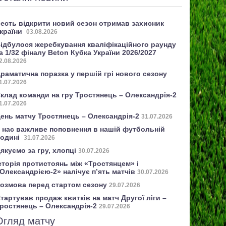
есть відкрити новий сезон отримав захисник
країни
03.08.2026
ідбулося жеребкування кваліфікаційного раунду
а 1/32 фіналу Beton Кубка України 2026/2027
2.08.2026
раматична поразка у першій грі нового сезону
1.07.2026
клад команди на гру Тростянець – Олександрія-2
1.07.2026
ень матчу Тростянець – Олександрія-2
31.07.2026
 нас важливе поповнення в нашій футбольній
одині
31.07.2026
якуємо за гру, хлопці
30.07.2026
сторія протистоянь між «Тростянцем» і
Олександрією-2» налічує п’ять матчів
30.07.2026
озмова перед стартом сезону
29.07.2026
тартував продаж квитків на матч Другої ліги –
ростянець – Олександрія-2
29.07.2026
Огляд матчу